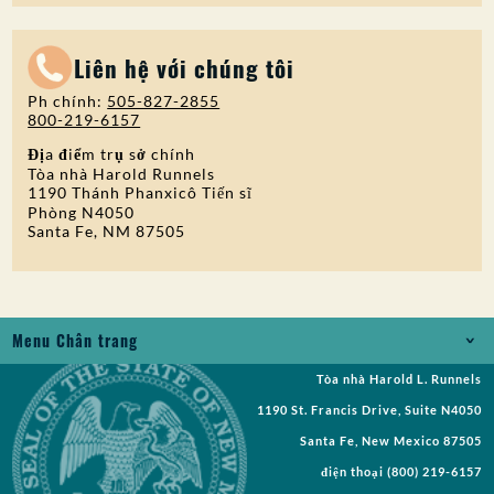
Liên hệ với chúng tôi
Ph chính:
505-827-2855
800-219-6157
Địa điểm trụ sở chính
Tòa nhà Harold Runnels
1190 Thánh Phanxicô Tiến sĩ
Phòng N4050
Santa Fe, NM 87505
Menu Chân trang
Tòa nhà Harold L. Runnels
Jobs
1190 St. Francis Drive, Suite N4050
Yêu cầu Bản ghi
Santa Fe, New Mexico 87505
điện thoại
(800) 219-6157
Yêu cầu đề xuất