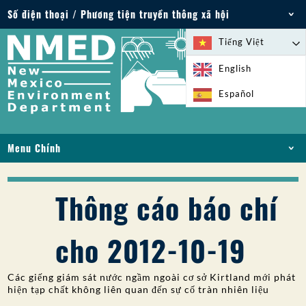
Số điện thoại / Phương tiện truyền thông xã hội
Điện thoại: 505-827-2855
Tiếng Việt
1-800-219-6157
English
Trường hợp khẩn cấp về môi trường: 505-827-
Español
9329 (24 giờ)
Menu Chính
NHÀ
VỀ
Thông cáo báo chí
GIẤY PHÉP VÀ GIẤY PHÉP
TUÂN THỦ VÀ THỰC THI
cho 2012-10-19
PFAS Ở NM
TÀI TRỢ
Các giếng giám sát nước ngầm ngoài cơ sở Kirtland mới phát
DỊCH VỤ TRỰC TUYẾN
hiện tạp chất không liên quan đến sự cố tràn nhiên liệu
THƯ VIỆN