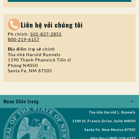
Liên hệ với chúng tôi
Ph chính:
505-827-2855
800-219-6157
Địa điểm trụ sở chính
Tòa nhà Harold Runnels
1190 Thánh Phanxicô Tiến sĩ
Phòng N4050
Santa Fe, NM 87505
Menu Chân trang
Tòa nhà Harold L. Runnels
Jobs
1190 St. Francis Drive, Suite N4050
Yêu cầu Bản ghi
Santa Fe, New Mexico 87505
điện thoại
(800) 219-6157