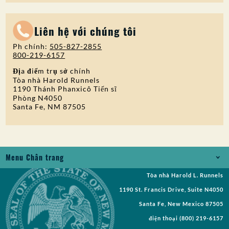
Liên hệ với chúng tôi
Ph chính:
505-827-2855
800-219-6157
Địa điểm trụ sở chính
Tòa nhà Harold Runnels
1190 Thánh Phanxicô Tiến sĩ
Phòng N4050
Santa Fe, NM 87505
Menu Chân trang
Tòa nhà Harold L. Runnels
Jobs
1190 St. Francis Drive, Suite N4050
Yêu cầu Bản ghi
Santa Fe, New Mexico 87505
điện thoại
(800) 219-6157
Yêu cầu đề xuất