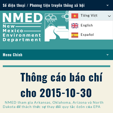
Số điện thoại / Phương tiện truyền thông xã hội
Điện thoại: 505-827-2855
Tiếng Việt
1-800-219-6157
English
Trường hợp khẩn cấp về môi trường: 505-827-
Español
9329 (24 giờ)
Menu Chính
NHÀ
VỀ
Thông cáo báo chí
GIẤY PHÉP VÀ GIẤY PHÉP
TUÂN THỦ VÀ THỰC THI
cho 2015-10-30
PFAS Ở NM
TÀI TRỢ
NMED tham gia Arkansas, Oklahoma, Arizona và North
DỊCH VỤ TRỰC TUYẾN
Dakota để thách thức sự thay đổi quy tắc ôzôn của EPA
THƯ VIỆN