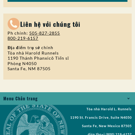
Liên hệ với chúng tôi
Ph chính:
505-827-2855
800-219-6157
Địa điểm trụ sở chính
Tòa nhà Harold Runnels
1190 Thánh Phanxicô Tiến sĩ
Phòng N4050
Santa Fe, NM 87505
Menu Chân trang
Tòa nhà Harold L. Runnels
Jobs
1190 St. Francis Drive, Suite N4050
Yêu cầu Bản ghi
Santa Fe, New Mexico 87505
điện thoại
(800) 219-6157