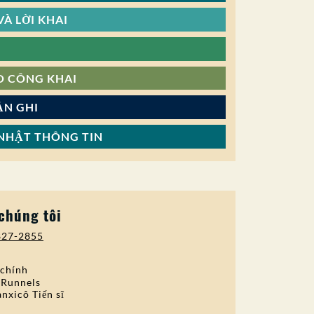
À LỜI KHAI
O CÔNG KHAI
ẢN GHI
NHẬT THÔNG TIN
 chúng tôi
827-2855
 chính
 Runnels
nxicô Tiến sĩ