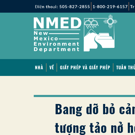
Điện thoại: 505-827-2855
1-800-219-6157
Tr
NHÀ
VỀ
GIẤY PHÉP VÀ GIẤY PHÉP
TUÂN THỦ
Bang dỡ bỏ cả
tượng tảo nở h