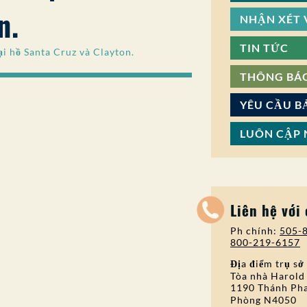
n.
NHẬN XÉT V
TIN TỨC
ại hồ Santa Cruz và Clayton.
THÔNG BÁ
YÊU CẦU B
LUÔN CẬP 
Liên hệ với
Ph chính:
505-
800-219-6157
Địa điểm trụ sở
Tòa nhà Harold
1190 Thánh Pha
Phòng N4050