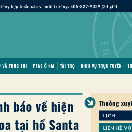
ường hợp khẩn cấp về môi trường: 505-827-9329 (24 giờ)
 VÀ THỰC THI
PFAS Ở NM
TÀI TRỢ
DỊCH VỤ TRỰC TUYẾN
T
nh báo về hiện
Thường xuy
LỊCH
oa tại hồ Santa
LIÊN HỆ VỚ