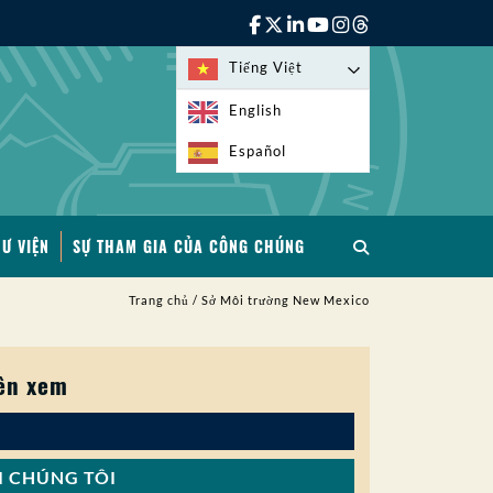
Tiếng Việt
English
Español
HƯ VIỆN
SỰ THAM GIA CỦA CÔNG CHÚNG
Trang chủ
/
Sở Môi trường New Mexico
ên xem
I CHÚNG TÔI