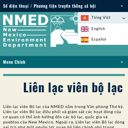
Số điện thoại / Phương tiện truyền thông xã hội
Điện thoại: 505-827-2855
Tiếng Việt
1-800-219-6157
English
Trường hợp khẩn cấp về môi trường: 505-827-
Español
9329 (24 giờ)
Menu Chính
NHÀ
VỀ
Liên lạc viên bộ lạc
GIẤY PHÉP VÀ GIẤY PHÉP
TUÂN THỦ VÀ THỰC THI
PFAS Ở NM
Liên lạc viên Bộ lạc của NMED nằm trong Văn phòng Thư ký.
TÀI TRỢ
Liên lạc viên Bộ lạc điều phối và giám sát các hoạt động của
cơ quan có thể ảnh hưởng đến các bộ lạc, quốc gia và
DỊCH VỤ TRỰC TUYẾN
pueblos của New Mexico. Ngoài ra, Liên lạc viên Bộ lạc đóng
vai trò như một nguồn lực quan hệ liên chính phủ trong
THƯ VIỆN