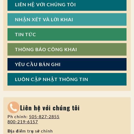
LIÊN HỆ VỚI CHÚNG TÔI
NHẬN XÉT VÀ LỜI KHAI
TIN TỨC
THÔNG BÁO CÔNG KHAI
YÊU CẦU BẢN GHI
LUÔN CẬP NHẬT THÔNG TIN
Liên hệ với chúng tôi
Ph chính:
505-827-2855
800-219-6157
Địa điểm trụ sở chính