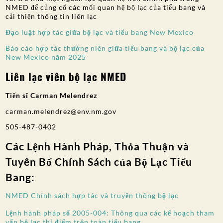
NMED để củng cố các mối quan hệ bộ lạc của tiểu bang và
SỰ THAM GIA CỦA CÔNG CHÚNG
cải thiện thông tin liên lạc
Tìm kiếm:
Đạo luật hợp tác giữa bộ lạc và tiểu bang New Mexico
Báo cáo hợp tác thường niên giữa tiểu bang và bộ lạc của
New Mexico năm 2025
Liên lạc viên bộ lạc NMED
Tiến sĩ Carman Melendrez
carman.melendrez@env.nm.gov
505-487-0402
Các Lệnh Hành Pháp, Thỏa Thuận và
Tuyên Bố Chính Sách của Bộ Lạc Tiểu
Bang:
NMED Chính sách hợp tác và truyền thông bộ lạc
Lệnh hành pháp số 2005-004: Thông qua các kế hoạch tham
vấn bộ lạc thí điểm trên toàn tiểu bang