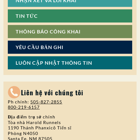
NHẬN XÉT VÀ LỜI KHAI
TIN TỨC
THÔNG BÁO CÔNG KHAI
YÊU CẦU BẢN GHI
LUÔN CẬP NHẬT THÔNG TIN
Liên hệ với chúng tôi
Ph chính:
505-827-2855
800-219-6157
Địa điểm trụ sở chính
Tòa nhà Harold Runnels
1190 Thánh Phanxicô Tiến sĩ
Phòng N4050
Santa Fe, NM 87505