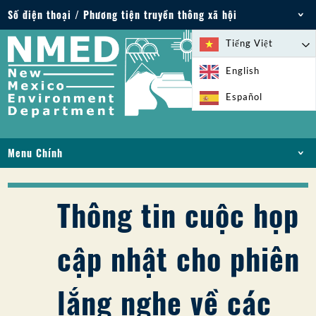
Số điện thoại / Phương tiện truyền thông xã hội
Điện thoại: 505-827-2855
Tiếng Việt
1-800-219-6157
English
Trường hợp khẩn cấp về môi trường: 505-827-
Español
9329 (24 giờ)
Menu Chính
NHÀ
VỀ
Thông tin cuộc họp
GIẤY PHÉP VÀ GIẤY PHÉP
TUÂN THỦ VÀ THỰC THI
cập nhật cho phiên
PFAS Ở NM
TÀI TRỢ
lắng nghe về các
DỊCH VỤ TRỰC TUYẾN
THƯ VIỆN