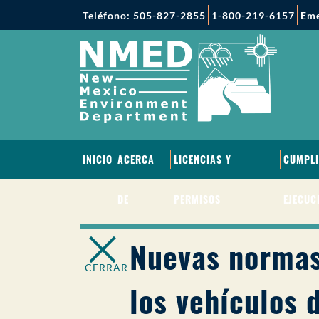
Teléfono: 505-827-2855
1-800-219-6157
Eme
INICIO
ACERCA
LICENCIAS Y
CUMPLI
DE
PERMISOS
EJECUC
Nuevas normas
CERRAR
los vehículos