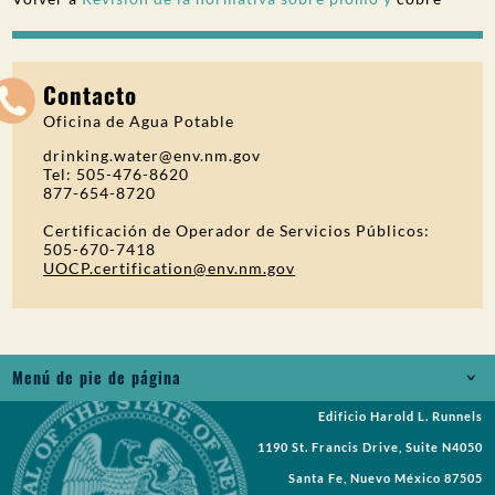
Contacto
Oficina de Agua Potable
drinking.water@env.nm.gov
Tel: 505-476-8620
877-654-8720
Certificación de Operador de Servicios Públicos:
505-670-7418
UOCP.certification@env.nm.gov
Menú de pie de página
Edificio Harold L. Runnels
Empleos
1190 St. Francis Drive, Suite N4050
Solicitud de registros
Santa Fe, Nuevo México 87505