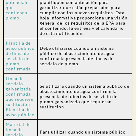
potenciales
planifiquen con antelación para
que
garantizar que están preparados para
contienen
cumplir con los nuevos requisitos. Esta
plomo
hoja informativa proporciona una visión
general de los requisitos de la EPA para
el contenido, la entrega y el calendario
de esta notificación.
Plantilla de
aviso público
Debe utilizarse cuando un sistema
de línea de
público de abastecimiento de agua
servicio de
confirma la presencia de líneas de
plomo
servicio de plomo.
confirmada
Línea de
servicio
Se utilizará cuando un sistema público de
galvanizada
abastecimiento de agua confirme la
confirmada
presencia de tuberías de servicio de
que requiere
plomo galvanizado que requieran
sustitución
sustitución.
Plantilla de
aviso público
Material de
línea de
Para utilizar cuando un sistema público
servicio