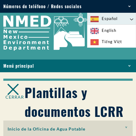
Números de teléfono / Redes sociales
Teléfono: 505-827-2855
Español
1-800-219-6157
English
Emergencias medioambientales: 505-827-9329
Tiếng Việt
(24 horas)
Menú principal
INICIO
ACERCA DE
Plantillas y
LICENCIAS Y PERMISOS
CERRAR
CUMPLIMIENTO Y EJECUCIÓN
documentos LCRR
PFAS EN NM
FINANCIACIÓN
SERVICIOS EN LÍNEA
Inicio de la Oficina de Agua Potable
BIBLIOTECA