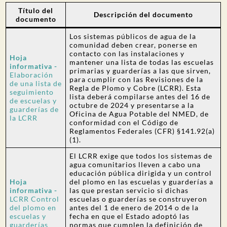
Título del
Descripción del documento
documento
Los sistemas públicos de agua de la
comunidad deben crear, ponerse en
contacto con las instalaciones y
Hoja
mantener una lista de todas las escuelas
informativa -
primarias y guarderías a las que sirven,
Elaboración
para cumplir con las Revisiones de la
de una lista de
Regla de Plomo y Cobre (LCRR). Esta
seguimiento
lista deberá compilarse antes del 16 de
de escuelas y
octubre de 2024 y presentarse a la
guarderías de
Oficina de Agua Potable del NMED, de
la LCRR
conformidad con el Código de
Reglamentos Federales (CFR) §141.92(a)
(1).
El LCRR exige que todos los sistemas de
agua comunitarios lleven a cabo una
educación pública dirigida y un control
Hoja
del plomo en las escuelas y guarderías a
informativa -
las que prestan servicio si dichas
LCRR Control
escuelas o guarderías se construyeron
del plomo en
antes del 1 de enero de 2014 o de la
escuelas y
fecha en que el Estado adoptó las
guarderías
normas que cumplen la definición de