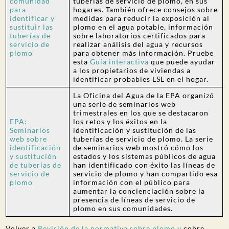
comunidad
tuberías de servicio de plomo, en sus
para
hogares. También ofrece consejos sobre
identificar y
medidas para reducir la exposición al
sustituir las
plomo en el agua potable, información
tuberías de
sobre laboratorios certificados para
servicio de
realizar análisis del agua y recursos
plomo
para obtener más información. Pruebe
esta
Guía interactiva
que puede ayudar
a los propietarios de viviendas a
identificar probables LSL en el hogar.
La Oficina del Agua de la EPA organizó
una serie de seminarios web
trimestrales en los que se destacaron
EPA:
los retos y los éxitos en la
Seminarios
identificación y sustitución de las
web sobre
tuberías de servicio de plomo. La serie
identificación
de seminarios web mostró cómo los
y sustitución
estados y los sistemas públicos de agua
de tuberías de
han identificado con éxito las líneas de
servicio de
servicio de plomo y han compartido esa
plomo
información con el público para
aumentar la concienciación sobre la
presencia de líneas de servicio de
plomo en sus comunidades.
Volver a
Revisión de la normativa sobre plomo y
cobre