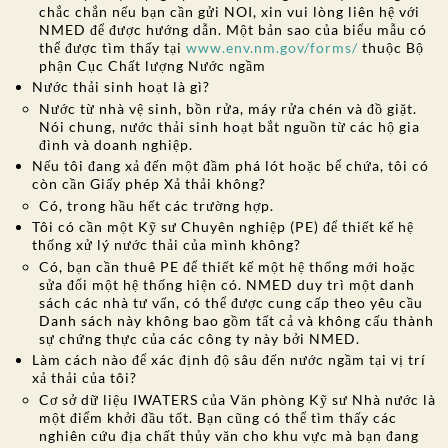
chắc chắn nếu bạn cần gửi NOI, xin vui lòng liên hệ với
NMED để được hướng dẫn. Một bản sao của biểu mẫu có
thể được tìm thấy tại
www.env.nm.gov/forms/
thuộc Bộ
phận Cục Chất lượng Nước ngầm
Nước thải sinh hoạt là gì?
Nước từ nhà vệ sinh, bồn rửa, máy rửa chén và đồ giặt.
Nói chung, nước thải sinh hoạt bắt nguồn từ các hộ gia
đình và doanh nghiệp.
Nếu tôi đang xả đến một đầm phá lót hoặc bể chứa, tôi có
còn cần Giấy phép Xả thải không?
Có, trong hầu hết các trường hợp.
Tôi có cần một Kỹ sư Chuyên nghiệp (PE) để thiết kế hệ
thống xử lý nước thải của mình không?
Có, bạn cần thuê PE để thiết kế một hệ thống mới hoặc
sửa đổi một hệ thống hiện có. NMED duy trì một danh
sách các nhà tư vấn, có thể được cung cấp theo yêu cầu
Danh sách này không bao gồm tất cả và không cấu thành
sự chứng thực của các công ty này bởi NMED.
Làm cách nào để xác định độ sâu đến nước ngầm tại vị trí
xả thải của tôi?
Cơ sở dữ liệu IWATERS của Văn phòng Kỹ sư
Nhà nước là
một điểm khởi đầu tốt. Bạn cũng có thể tìm thấy các
nghiên cứu địa chất thủy văn cho khu vực mà bạn đang