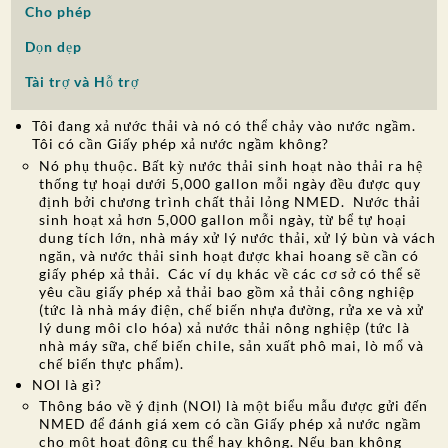
Cho phép
SỰ THAM GIA CỦA CÔNG CHÚNG
Dọn dẹp
Tìm kiếm:
Tài trợ và Hỗ trợ
Tôi đang xả nước thải và nó có thể chảy vào nước ngầm.
Tôi có cần Giấy phép xả nước ngầm không?
Nó phụ thuộc. Bất kỳ nước thải sinh hoạt nào thải ra hệ
thống tự hoại dưới 5,000 gallon mỗi ngày đều được quy
định bởi chương trình chất thải lỏng NMED. Nước thải
sinh hoạt xả hơn 5,000 gallon mỗi ngày, từ bể tự hoại
dung tích lớn, nhà máy xử lý nước thải, xử lý bùn và vách
ngăn, và nước thải sinh hoạt được khai hoang sẽ cần có
giấy phép xả thải. Các ví dụ khác về các cơ sở có thể sẽ
yêu cầu giấy phép xả thải bao gồm xả thải công nghiệp
(tức là nhà máy điện, chế biến nhựa đường, rửa xe và xử
lý dung môi clo hóa) xả nước thải nông nghiệp (tức là
nhà máy sữa, chế biến chile, sản xuất phô mai, lò mổ và
chế biến thực phẩm).
NOI là gì?
Thông báo về ý định (NOI) là một biểu mẫu được gửi đến
NMED để đánh giá xem có cần Giấy phép xả nước ngầm
cho một hoạt động cụ thể hay không. Nếu bạn không