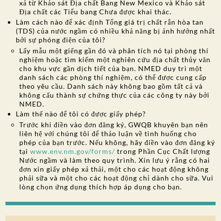
xả từ Khảo sát Địa chất Bang New Mexico và Khảo sát
Địa chất các Tiểu bang Chưa được khai thác.
Làm cách nào để xác định Tổng giá trị chất rắn hòa tan
(TDS) của nước ngầm có nhiều khả năng bị ảnh hưởng nhất
bởi sự phóng điện của tôi?
Lấy mẫu một giếng gần đó và phân tích nó tại phòng thí
nghiệm hoặc tìm kiếm một nghiên cứu địa chất thủy văn
cho khu vực gần dịch tiết của bạn. NMED duy trì một
danh sách các phòng thí nghiệm, có thể được cung cấp
theo yêu cầu. Danh sách này không bao gồm tất cả và
không cấu thành sự chứng thực của các công ty này bởi
NMED.
Làm thế nào để tôi có được giấy phép?
Trước khi điền vào đơn đăng ký, GWQB khuyên bạn nên
liên hệ với chúng tôi để thảo luận về tình huống cho
phép của bạn trước. Nếu không, hãy điền vào đơn đăng ký
tại
www.env.nm.gov/forms/
trong Phần Cục Chất lượng
Nước ngầm và làm theo quy trình. Xin lưu ý rằng có hai
đơn xin giấy phép xả thải, một cho các hoạt động không
phải sữa và một cho các hoạt động chỉ dành cho sữa. Vui
lòng chọn ứng dụng thích hợp áp dụng cho bạn.