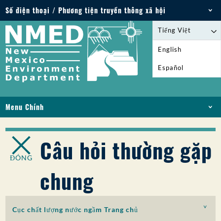
Số điện thoại / Phương tiện truyền thông xã hội
Điện thoại: 505-827-2855
Tiếng Việt
1-800-219-6157
English
Trường hợp khẩn cấp về môi trường: 505-827-
Español
9329 (24 giờ)
Menu Chính
NHÀ
VỀ
Câu hỏi thường gặp
GIẤY PHÉP VÀ GIẤY PHÉP
ĐÓNG
TUÂN THỦ VÀ THỰC THI
chung
PFAS Ở NM
TÀI TRỢ
DỊCH VỤ TRỰC TUYẾN
Cục chất lượng nước ngầm Trang chủ
THƯ VIỆN