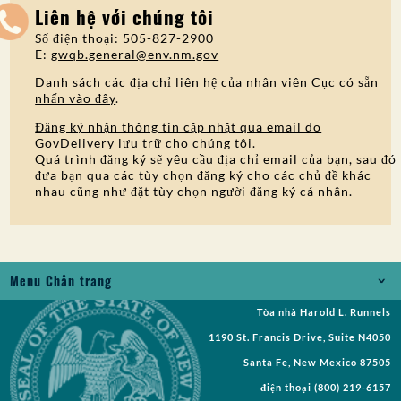
Liên hệ với chúng tôi
Số điện thoại: 505-827-2900
E:
gwqb.general@env.nm.gov
Danh sách các địa chỉ liên hệ của nhân viên Cục có sẵn
nhấn vào đây
.
Đăng ký nhận thông tin cập nhật qua email do
GovDelivery lưu trữ cho chúng tôi.
Quá trình đăng ký sẽ yêu cầu địa chỉ email của bạn, sau đó
đưa bạn qua các tùy chọn đăng ký cho các chủ đề khác
nhau cũng như đặt tùy chọn người đăng ký cá nhân.
Menu Chân trang
Tòa nhà Harold L. Runnels
Jobs
1190 St. Francis Drive, Suite N4050
Yêu cầu Bản ghi
Santa Fe, New Mexico 87505
điện thoại
(800) 219-6157
Yêu cầu đề xuất