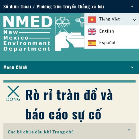
Số điện thoại / Phương tiện truyền thông xã hội
Điện thoại: 505-827-2855
Tiếng Việt
1-800-219-6157
English
Trường hợp khẩn cấp về môi trường: 505-827-
Español
9329 (24 giờ)
Menu Chính
NHÀ
VỀ
Rò rỉ tràn đổ và
GIẤY PHÉP VÀ GIẤY PHÉP
ĐÓNG
TUÂN THỦ VÀ THỰC THI
báo cáo sự cố
PFAS Ở NM
TÀI TRỢ
DỊCH VỤ TRỰC TUYẾN
Cục bể chứa dầu khí Trang chủ
THƯ VIỆN