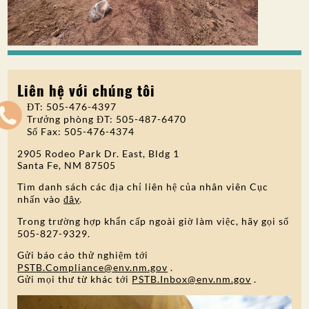
Liên hệ với chúng tôi
ĐT: 505-476-4397
Trưởng phòng ĐT: 505-487-6470
Số Fax: 505-476-4374
2905 Rodeo Park Dr. East, Bldg 1
Santa Fe, NM 87505
Tìm danh sách các địa chỉ liên hệ của nhân viên Cục
nhấn vào
đây
.
Trong trường hợp khẩn cấp ngoài giờ làm việc, hãy gọi số
505-827-9329.
Gửi báo cáo thử nghiệm tới
PSTB.Compliance@env.nm.gov
.
Gửi mọi thư từ khác tới
PSTB.Inbox@env.nm.gov
.