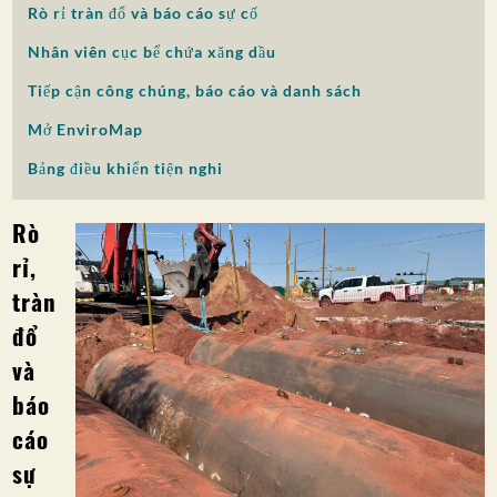
Rò rỉ tràn đổ và báo cáo sự cố
SỰ THAM GIA CỦA CÔNG CHÚNG
Nhân viên cục bể chứa xăng dầu
Tìm kiếm:
Tiếp cận công chúng, báo cáo và danh sách
Mở EnviroMap
Bảng điều khiển tiện nghi
Rò
rỉ,
tràn
đổ
và
báo
cáo
sự