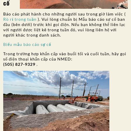
cố
Báo cáo phát hành cho những người sau trong giờ làm việc (
Rò rỉ trong tuần
). Vui lòng chuẩn bị Mẫu báo cáo sự cố ban
đầu (bên dưới) trước khi gọi điện. Nếu bạn không thể liên lạc
với người được liệt kê trong tuần đó, vui lòng liên hệ với
người khác trong danh sách.
Biểu mẫu báo cáo sự cố
Trong trường hợp khẩn cấp vào buổi tối và cuối tuần, hãy gọi
số điện thoại khẩn cấp của NMED:
(505) 827-9329
.