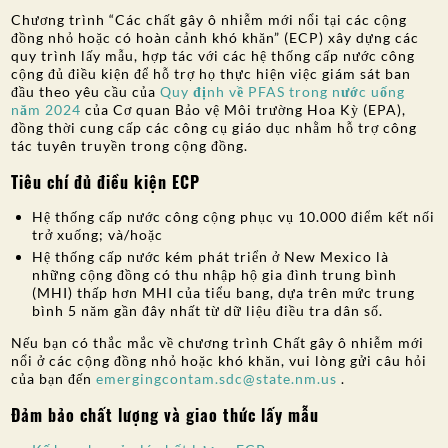
Chương trình “Các chất gây ô nhiễm mới nổi tại các cộng
SỰ THAM GIA CỦA CÔNG CHÚNG
đồng nhỏ hoặc có hoàn cảnh khó khăn” (ECP) xây dựng các
quy trình lấy mẫu, hợp tác với các hệ thống cấp nước công
Tìm kiếm:
cộng đủ điều kiện để hỗ trợ họ thực hiện việc giám sát ban
đầu theo yêu cầu của
Quy định về PFAS trong nước uống
năm 2024
của Cơ quan Bảo vệ Môi trường Hoa Kỳ (EPA),
đồng thời cung cấp các công cụ giáo dục nhằm hỗ trợ công
tác tuyên truyền trong cộng đồng.
Tiêu chí đủ điều kiện ECP
Hệ thống cấp nước công cộng phục vụ 10.000 điểm kết nối
trở xuống; và/hoặc
Hệ thống cấp nước kém phát triển ở New Mexico là
những cộng đồng có thu nhập hộ gia đình trung bình
(MHI) thấp hơn MHI của tiểu bang, dựa trên mức trung
bình 5 năm gần đây nhất từ dữ liệu điều tra dân số.
Nếu bạn có thắc mắc về chương trình Chất gây ô nhiễm mới
nổi ở các cộng đồng nhỏ hoặc khó khăn, vui lòng gửi câu hỏi
của bạn đến
emergingcontam.sdc@state.nm.us
.
Đảm bảo chất lượng và giao thức lấy mẫu