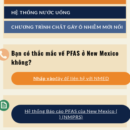
HỆ THỐNG NƯỚC UỐNG
CHƯƠNG TRÌNH CHẤT GÂY Ô NHIỄM MỚI NỔI
Bạn có thắc mắc về PFAS ở New Mexico
không?
Nhấp vào
đây để liên hệ với NMED
Hệ thống Báo cáo PFAS của New Mexico (
) (NMPRS)