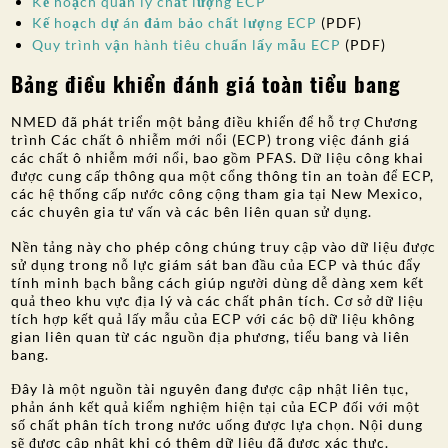
Kế hoạch quản lý chất lượng ECP
Kế hoạch dự án đảm bảo chất lượng ECP
(PDF)
Quy trình vận hành tiêu chuẩn lấy mẫu ECP
(PDF)
Bảng điều khiển đánh giá toàn tiểu bang
NMED đã phát triển một bảng điều khiển để hỗ trợ Chương
trình Các chất ô nhiễm mới nổi (ECP) trong việc đánh giá
các chất ô nhiễm mới nổi, bao gồm PFAS. Dữ liệu công khai
được cung cấp thông qua một cổng thông tin an toàn để ECP,
các hệ thống cấp nước công cộng tham gia tại New Mexico,
các chuyên gia tư vấn và các bên liên quan sử dụng.
Nền tảng này cho phép công chúng truy cập vào dữ liệu được
sử dụng trong nỗ lực giám sát ban đầu của ECP và thúc đẩy
tính minh bạch bằng cách giúp người dùng dễ dàng xem kết
quả theo khu vực địa lý và các chất phân tích. Cơ sở dữ liệu
tích hợp kết quả lấy mẫu của ECP với các bộ dữ liệu không
gian liên quan từ các nguồn địa phương, tiểu bang và liên
bang.
Đây là một nguồn tài nguyên đang được cập nhật liên tục,
phản ánh kết quả kiểm nghiệm hiện tại của ECP đối với một
số chất phân tích trong nước uống được lựa chọn. Nội dung
sẽ được cập nhật khi có thêm dữ liệu đã được xác thực.