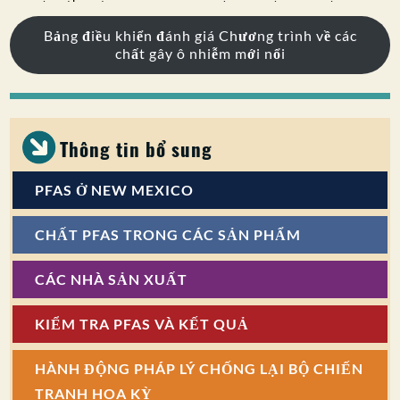
Bảng điều khiển đánh giá Chương trình về các
chất gây ô nhiễm mới nổi
Thông tin bổ sung
PFAS Ở NEW MEXICO
CHẤT PFAS TRONG CÁC SẢN PHẨM
CÁC NHÀ SẢN XUẤT
KIỂM TRA PFAS VÀ KẾT QUẢ
HÀNH ĐỘNG PHÁP LÝ CHỐNG LẠI BỘ CHIẾN
TRANH HOA KỲ