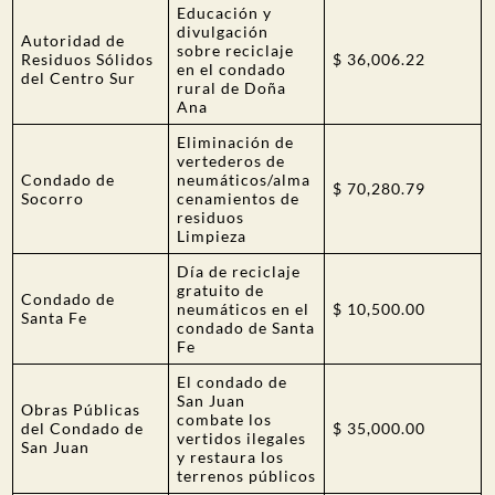
Educación y
divulgación
Autoridad de
sobre reciclaje
Residuos Sólidos
$ 36,006.22
en el condado
del Centro Sur
rural de Doña
Ana
Eliminación de
vertederos de
Condado de
neumáticos/alma
$ 70,280.79
Socorro
cenamientos de
residuos
Limpieza
Día de reciclaje
gratuito de
Condado de
neumáticos en el
$ 10,500.00
Santa Fe
condado de Santa
Fe
El condado de
San Juan
Obras Públicas
combate los
del Condado de
$ 35,000.00
vertidos ilegales
San Juan
y restaura los
terrenos públicos