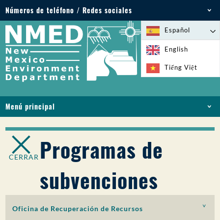
Números de teléfono / Redes sociales
Teléfono: 505-827-2855
Español
1-800-219-6157
English
Emergencias medioambientales: 505-827-9329
Tiếng Việt
(24 horas)
Menú principal
INICIO
ACERCA DE
Programas de
LICENCIAS Y PERMISOS
CERRAR
CUMPLIMIENTO Y EJECUCIÓN
subvenciones
PFAS EN NM
FINANCIACIÓN
SERVICIOS EN LÍNEA
Oficina de Recuperación de Recursos
BIBLIOTECA