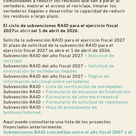
comunidades a reducir los residuos que van a parar al
vertedero, mejorar el acceso al reciclaje, limpiar los
vertederos ilegales y desarrollar la capacidad de reducir
los residuos a largo plazo.
El ciclo de subvenciones RAID para el ejercicio fiscal
2027
se abrirá
el 1 de abril de 2026
.
Solicite la subvención RAID para el ejercicio fiscal 2027
El plazo de solicitud de la subvención RAID para el
ejercicio fiscal 2027 se abre el 1 de abril de 2026.
Subvención RAID del año fiscal 2027 –
Solicitud de
reciclaje
Subvención RAID del año fiscal 2027 –
Solicitud de
eliminación de vertederos ilegales
Subvención RAID del año fiscal 2027 –
Página de
información adicional sobre vertederos
Subvención RAID –
Lista de verificación de entregables
Subvención RAID –
Formulario de encuesta de finalización
Subvención RAID –
Formulario de informe trimestral
Subvención RAID –
Formulario de solicitud de reembolso
Subvención RAID –
Hoja de presupuesto de
teléfono/Internet
Aquí puede consultarse una lista de los proyectos
financiados anteriormente:
Subvenciones RAID concedidas entre el año fiscal 2007 y el