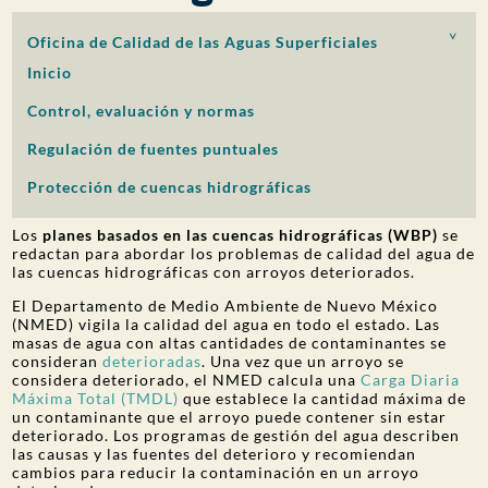
PARTICIPACIÓN DEL PÚBLICO
Oficina de Calidad de las Aguas Superficiales
Buscar:
Inicio
Control, evaluación y normas
Regulación de fuentes puntuales
Protección de cuencas hidrográficas
Los
planes basados en las cuencas hidrográficas (WBP)
se
redactan para abordar los problemas de calidad del agua de
las cuencas hidrográficas con arroyos deteriorados.
El Departamento de Medio Ambiente de Nuevo México
(NMED) vigila la calidad del agua en todo el estado. Las
masas de agua con altas cantidades de contaminantes se
consideran
deterioradas
. Una vez que un arroyo se
considera deteriorado, el NMED calcula una
Carga Diaria
Máxima Total (TMDL)
que establece la cantidad máxima de
un contaminante que el arroyo puede contener sin estar
deteriorado. Los programas de gestión del agua describen
las causas y las fuentes del deterioro y recomiendan
cambios para reducir la contaminación en un arroyo