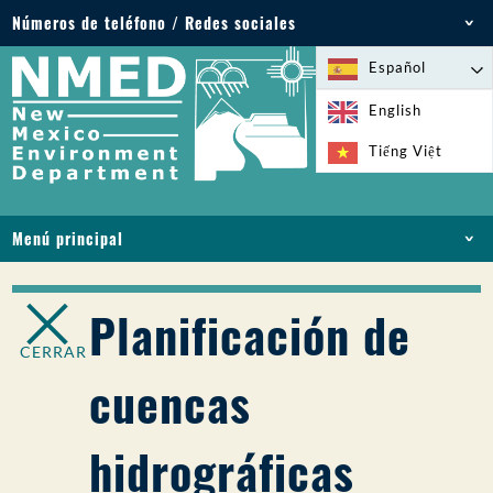
Números de teléfono / Redes sociales
Teléfono: 505-827-2855
Español
1-800-219-6157
English
Emergencias medioambientales: 505-827-9329
Tiếng Việt
(24 horas)
Menú principal
INICIO
ACERCA DE
Planificación de
LICENCIAS Y PERMISOS
CERRAR
CUMPLIMIENTO Y EJECUCIÓN
cuencas
PFAS EN NM
FINANCIACIÓN
hidrográficas
SERVICIOS EN LÍNEA
BIBLIOTECA