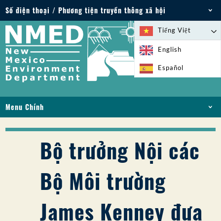
Số điện thoại / Phương tiện truyền thông xã hội
Điện thoại: 505-827-2855
Tiếng Việt
1-800-219-6157
English
Trường hợp khẩn cấp về môi trường: 505-827-
Español
9329 (24 giờ)
Menu Chính
NHÀ
VỀ
Bộ trưởng Nội các
GIẤY PHÉP VÀ GIẤY PHÉP
TUÂN THỦ VÀ THỰC THI
Bộ Môi trường
PFAS Ở NM
TÀI TRỢ
James Kenney đưa
DỊCH VỤ TRỰC TUYẾN
THƯ VIỆN