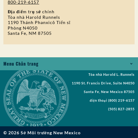
800-219-6157
Địa điểm trụ sở chính
Tòa nhà Harold Runnels
1190 Thánh Phanxicô Tiến sĩ
Phòng N4050
Santa Fe, NM 87505
Menu Chân trang
Tòa nhà Harold L. Runnels
Jobs
1190 St. Francis Drive, Suite N4050
Yêu cầu Bản ghi
Santa Fe, New Mexico 87505
điện thoại
(800) 219-6157
Yêu cầu đề xuất
(505) 827-2855
Yêu cầu Cuộc họp
Thông báo công khai
© 2026 Sở Môi trường New Mexico