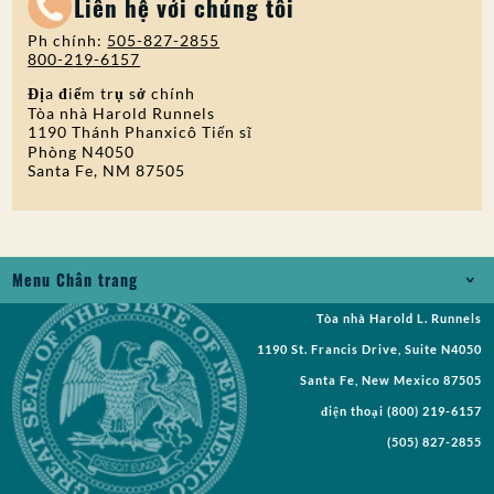
Liên hệ với chúng tôi
Ph chính:
505-827-2855
800-219-6157
Địa điểm trụ sở chính
Tòa nhà Harold Runnels
1190 Thánh Phanxicô Tiến sĩ
Phòng N4050
Santa Fe, NM 87505
Menu Chân trang
Tòa nhà Harold L. Runnels
Jobs
1190 St. Francis Drive, Suite N4050
Yêu cầu Bản ghi
Santa Fe, New Mexico 87505
điện thoại
(800) 219-6157
Yêu cầu đề xuất
(505) 827-2855
Yêu cầu Cuộc họp