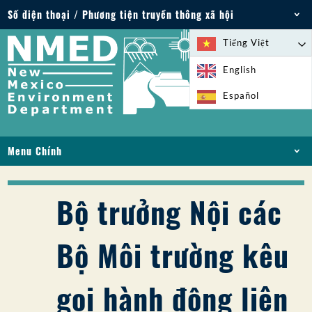
Số điện thoại / Phương tiện truyền thông xã hội
Điện thoại: 505-827-2855
Tiếng Việt
1-800-219-6157
English
Trường hợp khẩn cấp về môi trường: 505-827-
Español
9329 (24 giờ)
Menu Chính
NHÀ
VỀ
Bộ trưởng Nội các
GIẤY PHÉP VÀ GIẤY PHÉP
TUÂN THỦ VÀ THỰC THI
Bộ Môi trường kêu
PFAS Ở NM
TÀI TRỢ
gọi hành động liên
DỊCH VỤ TRỰC TUYẾN
THƯ VIỆN