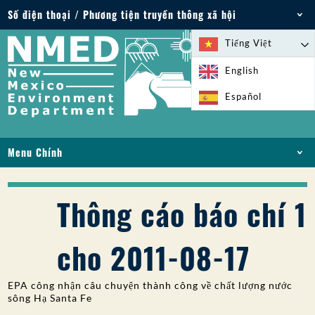
Số điện thoại / Phương tiện truyền thông xã hội
Điện thoại: 505-827-2855
Tiếng Việt
1-800-219-6157
English
Trường hợp khẩn cấp về môi trường: 505-827-
Español
9329 (24 giờ)
Menu Chính
NHÀ
VỀ
Thông cáo báo chí 1
GIẤY PHÉP VÀ GIẤY PHÉP
TUÂN THỦ VÀ THỰC THI
cho 2011-08-17
PFAS Ở NM
TÀI TRỢ
EPA công nhận câu chuyện thành công về chất lượng nước
DỊCH VỤ TRỰC TUYẾN
sông Hạ Santa Fe
THƯ VIỆN