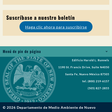
Suscríbase a nuestro boletín
Haga clic ahora para suscribirse
Menú de pie de página
Edificio Harold L. Runnels
Empleos
1190 St. Francis Drive, Suite N4050
Solicitud de registros
Santa Fe, Nuevo México 87505
tel.
(800) 219-6157
Solicitudes de propuestas
(505) 827-2855
Solicitar una reunión
Avisos públicos
© 2026 Departamento de Medio Ambiente de Nuevo