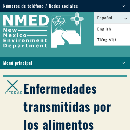
Números de teléfono / Redes sociales
Teléfono: 505-827-2855
Español
1-800-219-6157
English
Emergencias medioambientales: 505-827-9329
Tiếng Việt
(24 horas)
Menú principal
INICIO
ACERCA DE
Enfermedades
LICENCIAS Y PERMISOS
CERRAR
CUMPLIMIENTO Y EJECUCIÓN
transmitidas por
PFAS EN NM
FINANCIACIÓN
los alimentos
SERVICIOS EN LÍNEA
BIBLIOTECA