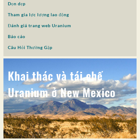
Dọn dẹp
SỰ THAM GIA CỦA CÔNG CHÚNG
Tham gia lực lượng lao động
Tìm kiếm:
Đánh giá trang web Uranium
Báo cáo
Câu Hỏi Thường Gặp
Khai thác và tái chế
Uranium ở New Mexico