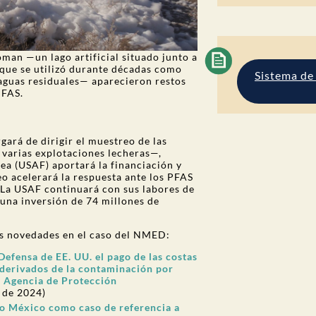
oman —un lago artificial situado junto a
que se utilizó durante décadas como
Sistema de
aguas residuales— aparecieron restos
PFAS.
gará de dirigir el muestreo de las
 varias explotaciones lecheras—,
ea (USAF) aportará la financiación y
o acelerará la respuesta ante los PFAS
 La USAF continuará con sus labores de
una inversión de 74 millones de
as novedades en el caso del NMED:
fensa de EE. UU. el pago de las costas
 derivados de la contaminación por
a Agencia de Protección
o de 2024)
o México como caso de referencia a