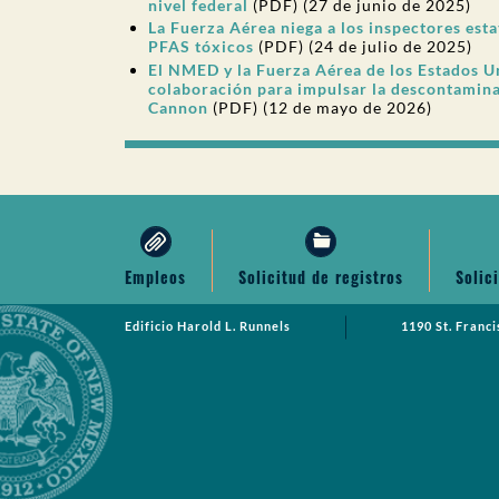
nivel federal
(PDF) (27 de junio de 2025)
La Fuerza Aérea niega a los inspectores esta
PFAS tóxicos
(PDF) (24 de julio de 2025)
El NMED y la Fuerza Aérea de los Estados 
colaboración para impulsar la descontamina
Cannon
(PDF) (12 de mayo de 2026)
Empleos
Solicitud de registros
Solic
Edificio Harold L. Runnels
1190 St. Franci