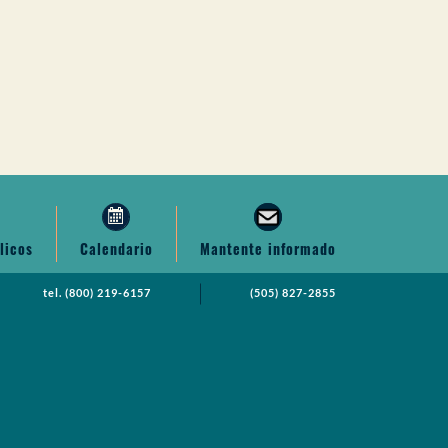
licos
Calendario
Mantente informado
tel.
(800) 219-6157
(505) 827-2855