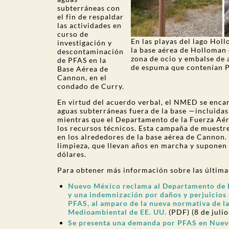
subterráneas con
el fin de respaldar
las actividades en
curso de
En las playas del lago Holl
investigación y
la base aérea de Holloman 
descontaminación
zona de ocio y embalse de 
de PFAS en la
de espuma que contenían 
Base Aérea de
Cannon, en el
condado de Curry.
En virtud del acuerdo verbal, el NMED se encar
aguas subterráneas fuera de la base —incluidas
mientras que el Departamento de la Fuerza Aér
los recursos técnicos. Esta campaña de muestre
en los alrededores de la base aérea de Cannon.
limpieza, que llevan años en marcha y suponen 
dólares.
Para obtener más información sobre las últim
Nuevo México reclama al Departamento de De
y una indemnización por daños y perjuicios
PFAS, al amparo de la nueva normativa de l
Medioambiental de EE. UU.
(PDF) (8 de juli
Se presenta una demanda por PFAS en Nuev