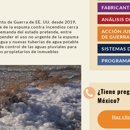
FABRICANT
ANÁLISIS D
nto de Guerra de EE. UU. desde 2019,
e de la espuma contra incendios cerca
ACCIÓN JU
demanda del estado pretende, entre
DE GUERRA 
spender el uso no urgente de la espuma
agua y nuevas tuberías de agua potable
de control de las aguas pluviales para
SISTEMAS 
os propietarios de inmuebles
PROGRAMA
¿Tiene preg
México?
Haz cli