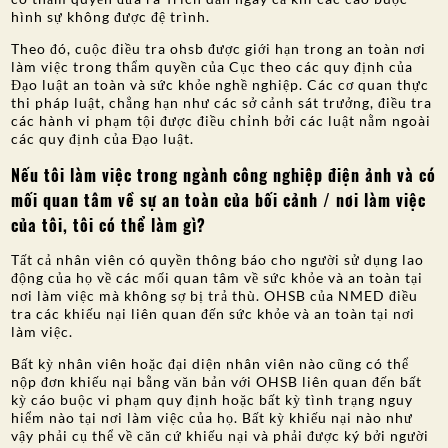
hình sự không được đệ trình.
Theo đó, cuộc điều tra ohsb được giới hạn trong an toàn nơi
làm việc trong thẩm quyền của Cục theo các quy định của
Đạo luật an toàn và sức khỏe nghề nghiệp. Các cơ quan thực
thi pháp luật, chẳng hạn như các sở cảnh sát trưởng, điều tra
các hành vi phạm tội được điều chỉnh bởi các luật nằm ngoài
các quy định của Đạo luật.
Nếu tôi làm việc trong ngành công nghiệp điện ảnh và có
mối quan tâm về sự an toàn của bối cảnh / nơi làm việc
của tôi, tôi có thể làm gì?
Tất cả nhân viên có quyền thông báo cho người sử dụng lao
động của họ về các mối quan tâm về sức khỏe và an toàn tại
nơi làm việc mà không sợ bị trả thù. OHSB của NMED điều
tra các khiếu nại liên quan đến sức khỏe và an toàn tại nơi
làm việc.
Bất kỳ nhân viên hoặc đại diện nhân viên nào cũng có thể
nộp đơn khiếu nại bằng văn bản với OHSB liên quan đến bất
kỳ cáo buộc vi phạm quy định hoặc bất kỳ tình trạng nguy
hiểm nào tại nơi làm việc của họ. Bất kỳ khiếu nại nào như
vậy phải cụ thể về căn cứ khiếu nại và phải được ký bởi người