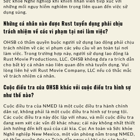
Sức khỏe Nghề nghiệp khi khiến nhân viên tiếp xúc với
những mối nguy hiểm nghiêm trọng liên quan đến việc sử
dụng súng.
Những cá nhân nào được Rust tuyển dụng phải chịu
trách nhiệm về các vi phạm tại nơi làm việc?
OHSB có thẩm quyền buộc người sử dụng lao động phải chịu
trách nhiệm về các vi phạm các yêu cầu về an toàn tại nơi
làm việc. Trong trường hợp này, người sử dụng lao động là
Rust Movie Productions, LLC. OHSB không đưa ra trích dẫn
cho bất kỳ cá nhân nào liên quan đến nhà tuyển dụng. Vui
lòng liên hệ với Rust Movie Company, LLC nếu có thắc mắc
về trách nhiệm cá nhân.
Cuộc điều tra của OHSB khác với cuộc điều tra hình sự
như thế nào?
Cuộc điều tra của NMED là một cuộc điều tra hành chính
dân sự, không phải là một cuộc điều tra hình sự trọng tội.
Các cuộc điều tra này độc lập với nhau, và mỗi cuộc điều tra
đang xem xét các vấn đề khác nhau; cái này không nhất thiết
ảnh hưởng đến kết quả của cái kia. Cục An toàn và Sức khỏe
Nghề nghiệp New Mexico, một văn phòng nằm trong NMED,
có thẩm quyền đưa ra Trích dẫn ngay cả khi các cáo buộc