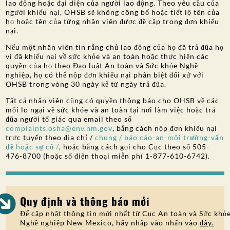
lao động hoặc đại diện của người lao động. Theo yêu cầu của
người khiếu nại, OHSB sẽ không công bố hoặc tiết lộ tên của
họ hoặc tên của từng nhân viên được đề cập trong đơn khiếu
nại.
Nếu một nhân viên tin rằng chủ lao động của họ đã trả đũa họ
vì đã khiếu nại về sức khỏe và an toàn hoặc thực hiện các
quyền của họ theo Đạo luật An toàn và Sức khỏe Nghề
nghiệp, họ có thể nộp đơn khiếu nại phân biệt đối xử với
OHSB trong vòng 30 ngày kể từ ngày trả đũa.
Tất cả nhân viên cũng có quyền thông báo cho OHSB về các
mối lo ngại về sức khỏe và an toàn tại nơi làm việc hoặc trả
đũa người tố giác qua email theo số
complaints.osha@env.nm.gov
, bằng cách nộp đơn khiếu nại
trực tuyến theo địa chỉ /
chung / báo cáo-an-môi trường-vấn
đề hoặc sự cố /
, hoặc bằng cách gọi cho Cục theo số 505-
476-8700 (hoặc số điện thoại miễn phí 1-877-610-6742).
Quy định và thông báo mới
Để cập nhật thông tin mới nhất từ Cục An toàn và Sức khỏ
Nghề nghiệp New Mexico, hãy nhấp vào nhấn vào
đây.