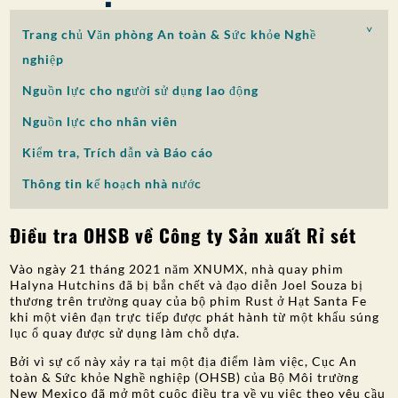
SỰ THAM GIA CỦA CÔNG CHÚNG
Trang chủ Văn phòng An toàn & Sức khỏe Nghề
Tìm kiếm:
nghiệp
Nguồn lực cho người sử dụng lao động
Nguồn lực cho nhân viên
Kiểm tra, Trích dẫn và Báo cáo
Thông tin kế hoạch nhà nước
Điều tra OHSB về Công ty Sản xuất Rỉ sét
Vào ngày 21 tháng 2021 năm XNUMX, nhà quay phim
Halyna Hutchins đã bị bắn chết và đạo diễn Joel Souza bị
thương trên trường quay của bộ phim Rust ở Hạt Santa Fe
khi một viên đạn trực tiếp được phát hành từ một khẩu súng
lục ổ quay được sử dụng làm chỗ dựa.
Bởi vì sự cố này xảy ra tại một địa điểm làm việc, Cục An
toàn & Sức khỏe Nghề nghiệp (OHSB) của Bộ Môi trường
New Mexico đã mở một cuộc điều tra về vụ việc theo yêu cầu