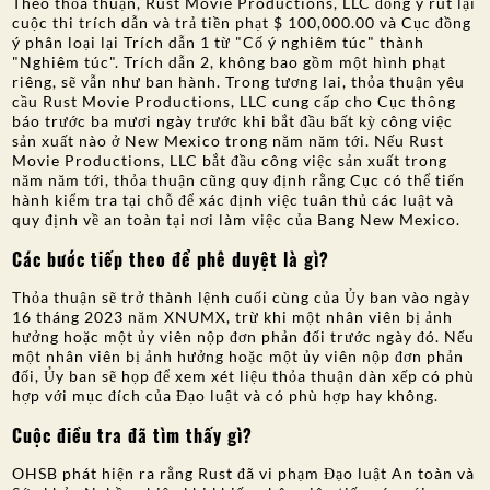
Theo thỏa thuận, Rust Movie Productions, LLC đồng ý rút lại
cuộc thi trích dẫn và trả tiền phạt $ 100,000.00 và Cục đồng
ý phân loại lại Trích dẫn 1 từ "Cố ý nghiêm túc" thành
"Nghiêm túc". Trích dẫn 2, không bao gồm một hình phạt
riêng, sẽ vẫn như ban hành. Trong tương lai, thỏa thuận yêu
cầu Rust Movie Productions, LLC cung cấp cho Cục thông
báo trước ba mươi ngày trước khi bắt đầu bất kỳ công việc
sản xuất nào ở New Mexico trong năm năm tới. Nếu Rust
Movie Productions, LLC bắt đầu công việc sản xuất trong
năm năm tới, thỏa thuận cũng quy định rằng Cục có thể tiến
hành kiểm tra tại chỗ để xác định việc tuân thủ các luật và
quy định về an toàn tại nơi làm việc của Bang New Mexico.
Các bước tiếp theo để phê duyệt là gì?
Thỏa thuận sẽ trở thành lệnh cuối cùng của Ủy ban vào ngày
16 tháng 2023 năm XNUMX, trừ khi một nhân viên bị ảnh
hưởng hoặc một ủy viên nộp đơn phản đối trước ngày đó. Nếu
một nhân viên bị ảnh hưởng hoặc một ủy viên nộp đơn phản
đối, Ủy ban sẽ họp để xem xét liệu thỏa thuận dàn xếp có phù
hợp với mục đích của Đạo luật và có phù hợp hay không.
Cuộc điều tra đã tìm thấy gì?
OHSB phát hiện ra rằng Rust đã vi phạm Đạo luật An toàn và