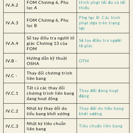
FOM Chương 6, Phụ
Hình phạt tối đa và tối
IV.A.2
lục A
thiểu
Phụ lục B: Các hình
FOM Chương 6, Phụ
IV.A.3
phạt dựa trên trọng
lục B
lực
Sổ tay điều tra người tố
Sổ tay điều tra người
IV.A.4
giác Chương 13 của
tố giác
FOM
Hướng dẫn kỹ thuật
IV.B ·
OTM
OSHA
Thay đổi chương trình
IV.C ·
liên bang
Tất cả các thay đổi
Thay đổi đang hoạt
IV.C.1
chương trình liên bang
động
đang hoạt động
Nhật ký thay đổi do
Thay đổi do tiểu bang
IV.C.2
tiểu bang khởi xướng
khởi xướng
Nhật ký tiêu chuẩn
Tiêu chuẩn liên bang
IV.C.3
liên bang