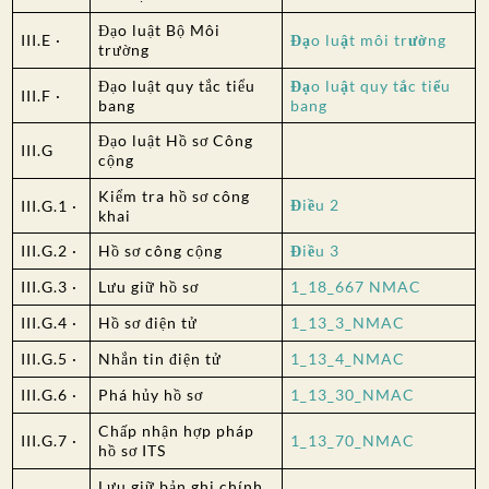
Đạo luật Bộ Môi
III.E ·
Đạo luật môi trường
trường
Đạo luật quy tắc tiểu
Đạo luật quy tắc tiểu
III.F ·
bang
bang
Đạo luật Hồ sơ Công
III.G
cộng
Kiểm tra hồ sơ công
Điều 2
III.G.1 ·
khai
III.G.2 ·
Hồ sơ công cộng
Điều 3
III.G.3 ·
Lưu giữ hồ sơ
1_18_667 NMAC
III.G.4 ·
Hồ sơ điện tử
1_13_3_NMAC
III.G.5 ·
Nhắn tin điện tử
1_13_4_NMAC
III.G.6 ·
Phá hủy hồ sơ
1_13_30_NMAC
Chấp nhận hợp pháp
III.G.7 ·
1_13_70_NMAC
hồ sơ ITS
Lưu giữ bản ghi chính