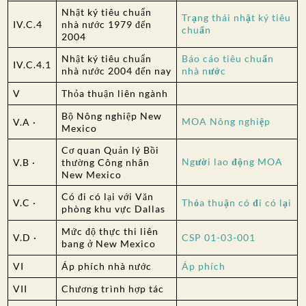
Nhật ký tiêu chuẩn
Trạng thái nhật ký tiêu
IV.C.4
nhà nước 1979 đến
chuẩn
2004
Nhật ký tiêu chuẩn
Báo cáo tiêu chuẩn
IV.C.4.1
nhà nước 2004 đến nay
nhà nước
V
Thỏa thuận liên ngành
Bộ Nông nghiệp New
MOA Nông nghiệp
V.A ·
Mexico
Cơ quan Quản lý Bồi
Người lao động MOA
V.B ·
thường Công nhân
New Mexico
Có đi có lại với Văn
V.C ·
Thỏa thuận có đi có lại
phòng khu vực Dallas
Mức độ thực thi liên
V.D ·
CSP 01-03-001
bang ở New Mexico
VI
Áp phích nhà nước
Áp phích
VII
Chương trình hợp tác