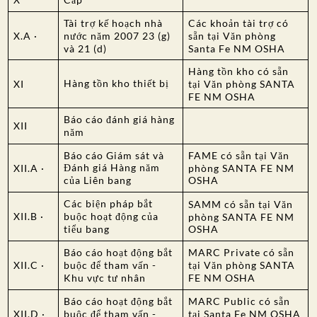
Tài trợ kế hoạch nhà
Các khoản tài trợ có
X.A ·
nước năm 2007 23 (g)
sẵn tại Văn phòng
và 21 (d)
Santa Fe NM OSHA
Hàng tồn kho có sẵn
Hàng tồn kho thiết bị
XI
tại Văn phòng SANTA
FE NM OSHA
Báo cáo đánh giá hàng
XII
năm
Báo cáo Giám sát và
FAME có sẵn tại Văn
Đánh giá Hàng năm
XII.A ·
phòng SANTA FE NM
của Liên bang
OSHA
Các biện pháp bắt
SAMM có sẵn tại Văn
XII.B ·
buộc hoạt động của
phòng SANTA FE NM
tiểu bang
OSHA
Báo cáo hoạt động bắt
MARC Private có sẵn
XII.C ·
buộc để tham vấn -
tại Văn phòng SANTA
Khu vực tư nhân
FE NM OSHA
Báo cáo hoạt động bắt
MARC Public có sẵn
XII.D ·
buộc để tham vấn -
tại Santa Fe NM OSHA