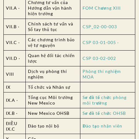
Chương tư vấn của
VII.A ·
Hướng dẫn vận hành
FOM Chương XIII
hiện trường
Chính sách tư vấn và
VII.B ·
CSP_02-00-003
Sổ tay thủ tục
Các chương trình bảo
VII.C ·
CSP 03-01-005 ·
vệ tự nguyện
Quan hệ đối tác chiến
VII.D ·
CSP 03-02-002
lược
Dịch vụ phòng thí
Phòng thí nghiệm
VIII
nghiệm
MOA
IX
Tổ chức và Nhân sự
Tổng cục Môi trường
Sơ đồ tổ chức phòng
IX.A ·
New Mexico
môi trường
IX.B ·
New Mexico OHSB
Sơ đồ tổ chức OHSB
ĐIỀU
Đào tạo nội bộ
Đào tạo nhân viên
IX.C
X
Cấp