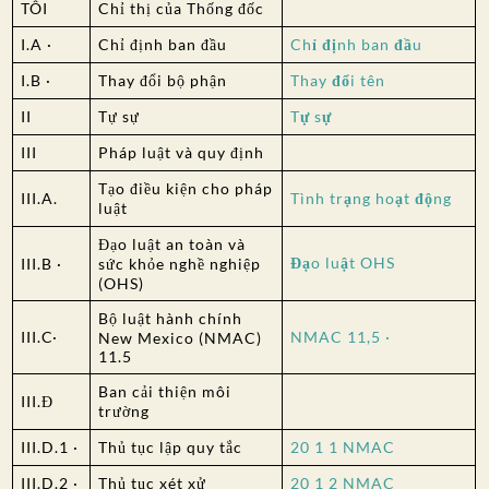
TÔI
Chỉ thị của Thống đốc
I.A ·
Chỉ định ban đầu
Chỉ định ban đầu
I.B ·
Thay đổi bộ phận
Thay đổi tên
II
Tự sự
Tự sự
III
Pháp luật và quy định
Tạo điều kiện cho pháp
III.A.
Tình trạng hoạt động
luật
Đạo luật an toàn và
Đạo luật OHS
III.B ·
sức khỏe nghề nghiệp
(OHS)
Bộ luật hành chính
III.C·
NMAC 11,5 ·
New Mexico (NMAC)
11.5
Ban cải thiện môi
III.Đ
trường
III.D.1 ·
Thủ tục lập quy tắc
20 1 1 NMAC
III.D.2 ·
Thủ tục xét xử
20 1 2 NMAC