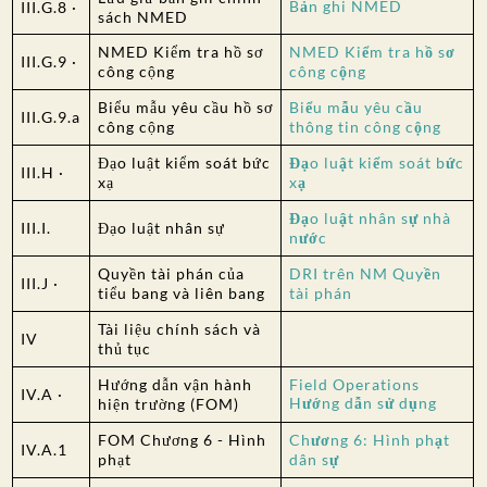
Bản ghi NMED
III.G.8 ·
sách NMED
NMED Kiểm tra hồ sơ
NMED Kiểm tra hồ sơ
III.G.9 ·
công cộng
công cộng
Biểu mẫu yêu cầu hồ sơ
Biểu mẫu yêu cầu
III.G.9.a
công cộng
thông tin công cộng
Đạo luật kiểm soát bức
Đạo luật kiểm soát bức
III.H ·
xạ
xạ
Đạo luật nhân sự nhà
III.I.
Đạo luật nhân sự
nước
Quyền tài phán của
DRI trên NM Quyền
III.J ·
tiểu bang và liên bang
tài phán
Tài liệu chính sách và
IV
thủ tục
Hướng dẫn vận hành
Field Operations
IV.A ·
Hướng dẫn sử dụng
hiện trường (FOM)
FOM Chương 6 - Hình
Chương 6: Hình phạt
IV.A.1
phạt
dân sự