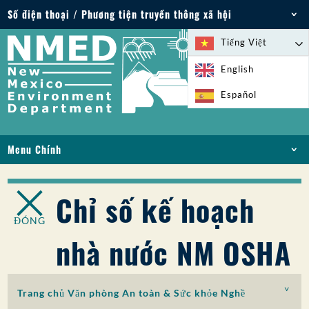
Số điện thoại / Phương tiện truyền thông xã hội
Điện thoại: 505-827-2855
Tiếng Việt
1-800-219-6157
English
Trường hợp khẩn cấp về môi trường: 505-827-
Español
9329 (24 giờ)
Menu Chính
NHÀ
VỀ
Chỉ số kế hoạch
GIẤY PHÉP VÀ GIẤY PHÉP
ĐÓNG
TUÂN THỦ VÀ THỰC THI
nhà nước NM OSHA
PFAS Ở NM
TÀI TRỢ
DỊCH VỤ TRỰC TUYẾN
Trang chủ Văn phòng An toàn & Sức khỏe Nghề
THƯ VIỆN