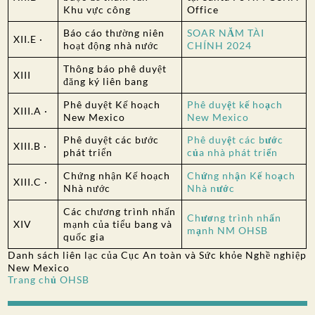
Khu vực công
Office
Báo cáo thường niên
SOAR NĂM TÀI
XII.E ·
hoạt động nhà nước
CHÍNH 2024
Thông báo phê duyệt
XIII
đăng ký liên bang
Phê duyệt Kế hoạch
Phê duyệt kế hoạch
XIII.A ·
New Mexico
New Mexico
Phê duyệt các bước
Phê duyệt các bước
XIII.B ·
phát triển
của nhà phát triển
Chứng nhận Kế hoạch
Chứng nhận Kế hoạch
XIII.C ·
Nhà nước
Nhà nước
Các chương trình nhấn
Chương trình nhấn
XIV
mạnh của tiểu bang và
mạnh NM OHSB
quốc gia
Danh sách liên lạc của Cục An toàn và Sức khỏe Nghề nghiệp
New Mexico
Trang chủ OHSB