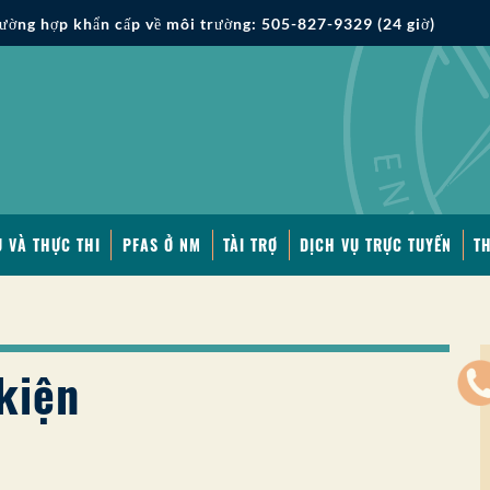
ường hợp khẩn cấp về môi trường: 505-827-9329 (24 giờ)
 VÀ THỰC THI
PFAS Ở NM
TÀI TRỢ
DỊCH VỤ TRỰC TUYẾN
T
kiện