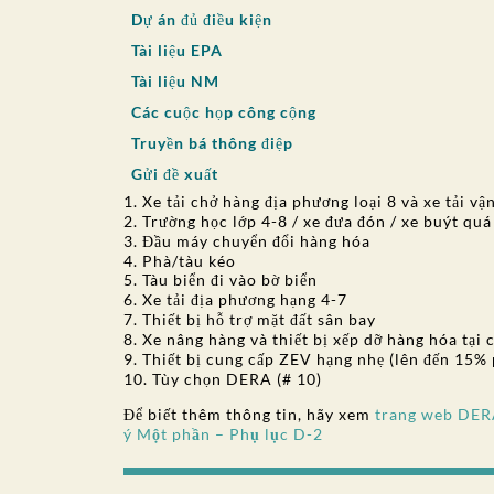
Dự án đủ điều kiện
Tài liệu EPA
Tài liệu NM
Các cuộc họp công cộng
Truyền bá thông điệp
Gửi đề xuất
1. Xe tải chở hàng địa phương loại 8 và xe tải v
2. Trường học lớp 4-8 / xe đưa đón / xe buýt quá
3. Đầu máy chuyển đổi hàng hóa
4. Phà/tàu kéo
5. Tàu biển đi vào bờ biển
6. Xe tải địa phương hạng 4-7
7. Thiết bị hỗ trợ mặt đất sân bay
8. Xe nâng hàng và thiết bị xếp dỡ hàng hóa tại 
9. Thiết bị cung cấp ZEV hạng nhẹ (lên đến 15%
10. Tùy chọn DERA (# 10)
Để biết thêm thông tin, hãy xem
trang web DERA
ý Một phần – Phụ lục D-2