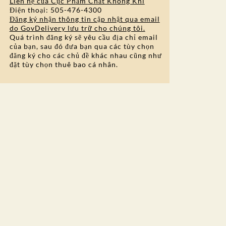
Liên hệ của Cục Phẩm Chất Không Khí
Điện thoại: 505-476-4300
Đăng ký nhận thông tin cập nhật qua email
do GovDelivery lưu trữ cho chúng tôi.
Quá trình đăng ký sẽ yêu cầu địa chỉ email
của bạn, sau đó đưa bạn qua các tùy chọn
đăng ký cho các chủ đề khác nhau cũng như
đặt tùy chọn thuê bao cá nhân.