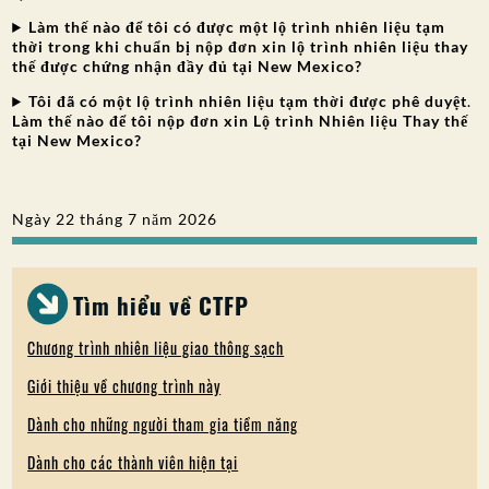
Làm thế nào để tôi có được một lộ trình nhiên liệu tạm
thời trong khi chuẩn bị nộp đơn xin lộ trình nhiên liệu thay
thế được chứng nhận đầy đủ tại New Mexico?
Tôi đã có một lộ trình nhiên liệu tạm thời được phê duyệt
.
Làm thế nào để tôi nộp đơn xin Lộ trình Nhiên liệu Thay thế
tại New Mexico?
Ngày 22 tháng 7 năm 2026
Tìm hiểu về CTFP
Chương trình nhiên liệu giao thông sạch
Giới thiệu về chương trình này
Dành cho những người tham gia tiềm năng
Dành cho các thành viên hiện tại