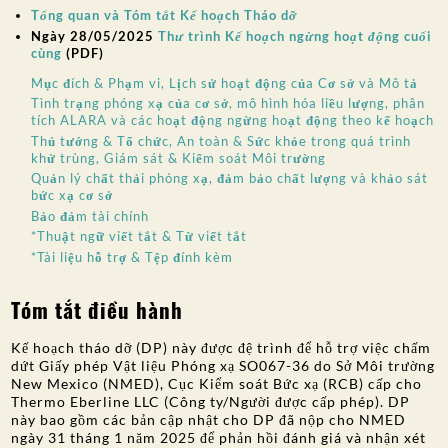
Tổng quan và Tóm tắt Kế hoạch Tháo dỡ
Ngày 28/05/2025
Thư trình Kế hoạch ngừng hoạt động cuối
cùng
(PDF)
Mục đích & Phạm vi, Lịch sử hoạt động của Cơ sở và Mô tả
Tình trạng phóng xạ của cơ sở, mô hình hóa liều lượng, phân
tích ALARA và các hoạt động ngừng hoạt động theo kế hoạch
Thủ tướng & Tổ chức, An toàn & Sức khỏe trong quá trình
khử trùng, Giám sát & Kiểm soát Môi trường
Quản lý chất thải phóng xạ, đảm bảo chất lượng và khảo sát
bức xạ cơ sở
Bảo đảm tài chính
*Thuật ngữ viết tắt & Từ viết tắt
*Tài liệu hỗ trợ & Tệp đính kèm
Tóm tắt điều hành
Kế hoạch tháo dỡ (DP) này được đệ trình để hỗ trợ việc chấm
dứt Giấy phép Vật liệu Phóng xạ SO067-36 do Sở Môi trường
New Mexico (NMED), Cục Kiểm soát Bức xạ (RCB) cấp cho
Thermo Eberline LLC (Công ty/Người được cấp phép). DP
này bao gồm các bản cập nhật cho DP đã nộp cho NMED
ngày 31 tháng 1 năm 2025 để phản hồi đánh giá và nhận xét