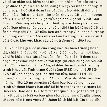
và có sự giám sát, kiểm soát phù hợp nhằm đảm bảo công
việc được thực hiện an toàn, đáng tin cậy và nhanh chóng. Ví
dụ, việc phá dỡ Giai đoạn I sẽ bắt đầu bằng việc di dời phần
Tòa nhà chính phía Nam nằm trên khu vực đất bị ảnh hưởng
bởi Cs-137 để tạo điều kiện tiếp cận cho việc xử lý đất Giai
đoạn 3. Việc này sẽ cho phép thiết lập các biện pháp kiểm
soát (bao gồm cả lều bao che) và di dời tấm bê tông và đất bị
ảnh hưởng bởi Cs-137 nằm bên dưới trong Giai đoạn 3, trong
khi công việc phá dỡ tòa nhà và tấm bê tông của Giai đoạn 1
và 2 ở các khu vực khác của công trường vẫn tiếp tục.
Sau khi cả ba giai đoạn của công việc tại hiện trường hoàn
tất, chất thải được đóng gói và xử lý đúng cách tại nơi khác,
và việc khắc phục tác động đến nền (nếu khả thi) được xác
nhận, một cuộc khảo sát và thử nghiệm cuối cùng đối với đất
và nước ngầm tại hiện trường sẽ được hoàn thành theo quy
trình Khảo sát Tình trạng Cuối cùng (FSS) trong NUREG-
1757 để xác nhận việc tuân thủ với nền, hoặc TEDE 15
mrem/năm (nếu không đạt được nền). Việc đạt được nền hoặc
giới hạn liều 15 mrem/năm sẽ đảm bảo bảo vệ trong quá
trình sử dụng không hạn chế tại hiện trường trong tương lai.
Báo cáo Tháo dỡ (DR), tóm tắt kết quả của việc tháo dỡ, ghi
lại kết quả của FSS và bao gồm yêu cầu chấm dứt giấy phép,
sẽ được nộp trong vòng 24 tháng kể từ khi bắt đầu tháo dỡ.