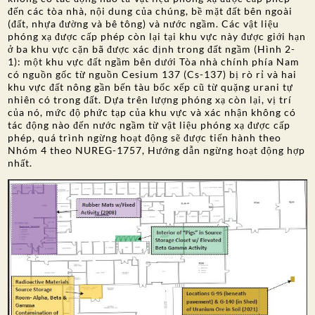
đến các tòa nhà, nội dung của chúng, bề mặt đất bên ngoài
(đất, nhựa đường và bê tông) và nước ngầm. Các vật liệu
phóng xạ được cấp phép còn lại tại khu vực này được giới hạn
ở ba khu vực cặn bã được xác định trong đất ngầm (Hình 2-
1): một khu vực đất ngầm bên dưới Tòa nhà chính phía Nam
có nguồn gốc từ nguồn Cesium 137 (Cs-137) bị rò rỉ và hai
khu vực đất nông gần bến tàu bốc xếp cũ từ quặng urani tự
nhiên có trong đất. Dựa trên lượng phóng xạ còn lại, vị trí
của nó, mức độ phức tạp của khu vực và xác nhận không có
tác động nào đến nước ngầm từ vật liệu phóng xạ được cấp
phép, quá trình ngừng hoạt động sẽ được tiến hành theo
Nhóm 4 theo NUREG-1757, Hướng dẫn ngừng hoạt động hợp
nhất.