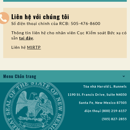
Liên hệ với chúng tôi
Số điện thoại chính của RCB: 505-476-8600
Thông tin liên hệ cho nhân viên Cục Kiểm soát Bức xạ có
sẵn
tại đây
.
Liên hệ
MIRTP
Menu Chân trang
Tòa nhà Harold L. Runnels
Jobs
1190 St. Francis Drive, Suite N4050
Yêu cầu Bản ghi
Santa Fe, New Mexico 87505
điện thoại
(800) 219-6157
Yêu cầu đề xuất
(505) 827-2855
Yêu cầu Cuộc họp