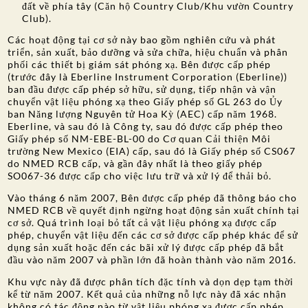
đất về phía tây (Căn hộ Country Club/Khu vườn Country
Club).
Các hoạt động tại cơ sở này bao gồm nghiên cứu và phát
triển, sản xuất, bảo dưỡng và sửa chữa, hiệu chuẩn và phân
phối các thiết bị giám sát phóng xạ. Bên được cấp phép
(trước đây là Eberline Instrument Corporation (Eberline))
ban đầu được cấp phép sở hữu, sử dụng, tiếp nhận và vận
chuyển vật liệu phóng xạ theo Giấy phép số GL 263 do Ủy
ban Năng lượng Nguyên tử Hoa Kỳ (AEC) cấp năm 1968.
Eberline, và sau đó là Công ty, sau đó được cấp phép theo
Giấy phép số NM-EBE-BL-00 do Cơ quan Cải thiện Môi
trường New Mexico (EIA) cấp, sau đó là Giấy phép số CS067
do NMED RCB cấp, và gần đây nhất là theo giấy phép
SO067-36 được cấp cho việc lưu trữ và xử lý để thải bỏ.
Vào tháng 6 năm 2007, Bên được cấp phép đã thông báo cho
NMED RCB về quyết định ngừng hoạt động sản xuất chính tại
cơ sở. Quá trình loại bỏ tất cả vật liệu phóng xạ được cấp
phép, chuyển vật liệu đến các cơ sở được cấp phép khác để sử
dụng sản xuất hoặc đến các bãi xử lý được cấp phép đã bắt
đầu vào năm 2007 và phần lớn đã hoàn thành vào năm 2016.
Khu vực này đã được phân tích đặc tính và dọn dẹp tạm thời
kể từ năm 2007. Kết quả của những nỗ lực này đã xác nhận
không có tác động nào từ vật liệu phóng xạ được cấp phép