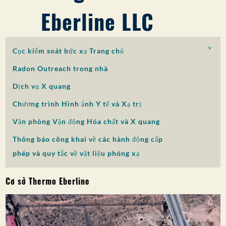
Eberline LLC
SỰ THAM GIA CỦA CÔNG CHÚNG
Tìm kiếm:
Cục kiểm soát bức xạ Trang chủ
Radon Outreach trong nhà
Dịch vụ X quang
Chương trình Hình ảnh Y tế và Xạ trị
Văn phòng Vận động Hóa chất và X quang
Thông báo công khai về các hành động cấp
phép và quy tắc về vật liệu phóng xạ
Cơ sở Thermo Eberline