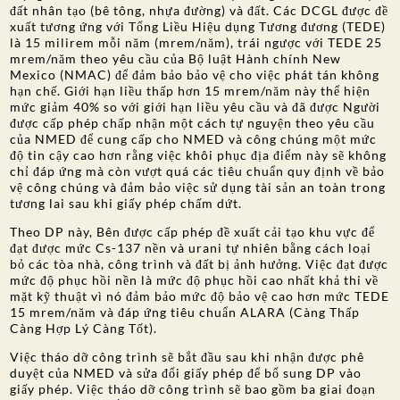
đất nhân tạo (bê tông, nhựa đường) và đất. Các DCGL được đề
xuất tương ứng với Tổng Liều Hiệu dụng Tương đương (TEDE)
là 15 milirem mỗi năm (mrem/năm), trái ngược với TEDE 25
mrem/năm theo yêu cầu của Bộ luật Hành chính New
Mexico (NMAC) để đảm bảo bảo vệ cho việc phát tán không
hạn chế. Giới hạn liều thấp hơn 15 mrem/năm này thể hiện
mức giảm 40% so với giới hạn liều yêu cầu và đã được Người
được cấp phép chấp nhận một cách tự nguyện theo yêu cầu
của NMED để cung cấp cho NMED và công chúng một mức
độ tin cậy cao hơn rằng việc khôi phục địa điểm này sẽ không
chỉ đáp ứng mà còn vượt quá các tiêu chuẩn quy định về bảo
vệ công chúng và đảm bảo việc sử dụng tài sản an toàn trong
tương lai sau khi giấy phép chấm dứt.
Theo DP này, Bên được cấp phép đề xuất cải tạo khu vực để
đạt được mức Cs-137 nền và urani tự nhiên bằng cách loại
bỏ các tòa nhà, công trình và đất bị ảnh hưởng. Việc đạt được
mức độ phục hồi nền là mức độ phục hồi cao nhất khả thi về
mặt kỹ thuật vì nó đảm bảo mức độ bảo vệ cao hơn mức TEDE
15 mrem/năm và đáp ứng tiêu chuẩn ALARA (Càng Thấp
Càng Hợp Lý Càng Tốt).
Việc tháo dỡ công trình sẽ bắt đầu sau khi nhận được phê
duyệt của NMED và sửa đổi giấy phép để bổ sung DP vào
giấy phép. Việc tháo dỡ công trình sẽ bao gồm ba giai đoạn