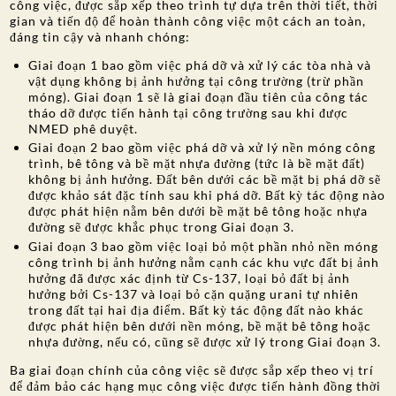
công việc, được sắp xếp theo trình tự dựa trên thời tiết, thời
gian và tiến độ để hoàn thành công việc một cách an toàn,
đáng tin cậy và nhanh chóng:
Giai đoạn 1 bao gồm việc phá dỡ và xử lý các tòa nhà và
vật dụng không bị ảnh hưởng tại công trường (trừ phần
móng). Giai đoạn 1 sẽ là giai đoạn đầu tiên của công tác
tháo dỡ được tiến hành tại công trường sau khi được
NMED phê duyệt.
Giai đoạn 2 bao gồm việc phá dỡ và xử lý nền móng công
trình, bê tông và bề mặt nhựa đường (tức là bề mặt đất)
không bị ảnh hưởng. Đất bên dưới các bề mặt bị phá dỡ sẽ
được khảo sát đặc tính sau khi phá dỡ. Bất kỳ tác động nào
được phát hiện nằm bên dưới bề mặt bê tông hoặc nhựa
đường sẽ được khắc phục trong Giai đoạn 3.
Giai đoạn 3 bao gồm việc loại bỏ một phần nhỏ nền móng
công trình bị ảnh hưởng nằm cạnh các khu vực đất bị ảnh
hưởng đã được xác định từ Cs-137, loại bỏ đất bị ảnh
hưởng bởi Cs-137 và loại bỏ cặn quặng urani tự nhiên
trong đất tại hai địa điểm. Bất kỳ tác động đất nào khác
được phát hiện bên dưới nền móng, bề mặt bê tông hoặc
nhựa đường, nếu có, cũng sẽ được xử lý trong Giai đoạn 3.
Ba giai đoạn chính của công việc sẽ được sắp xếp theo vị trí
để đảm bảo các hạng mục công việc được tiến hành đồng thời