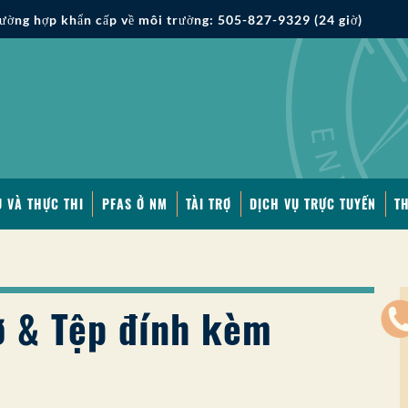
ường hợp khẩn cấp về môi trường: 505-827-9329 (24 giờ)
 VÀ THỰC THI
PFAS Ở NM
TÀI TRỢ
DỊCH VỤ TRỰC TUYẾN
T
rợ & Tệp đính kèm