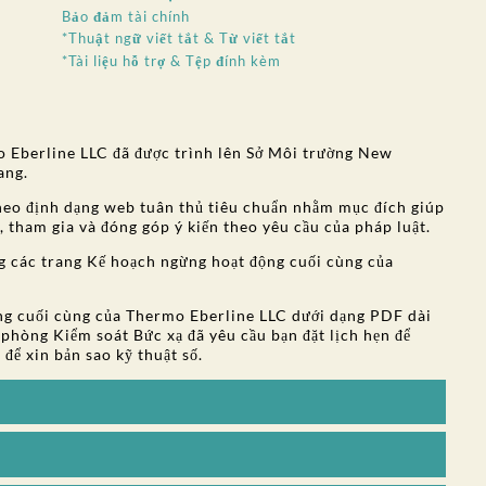
Bảo đảm tài chính
*Thuật ngữ viết tắt & Từ viết tắt
*Tài liệu hỗ trợ & Tệp đính kèm
 Eberline LLC đã được trình lên Sở Môi trường New
ang.
eo định dạng web tuân thủ tiêu chuẩn nhằm mục đích giúp
, tham gia và đóng góp ý kiến theo yêu cầu của pháp luật.
ng các trang Kế hoạch ngừng hoạt động cuối cùng của
ộng cuối cùng của Thermo Eberline LLC dưới dạng PDF dài
 phòng Kiểm soát Bức xạ đã yêu cầu bạn đặt lịch hẹn để
A
để xin bản sao kỹ thuật số.