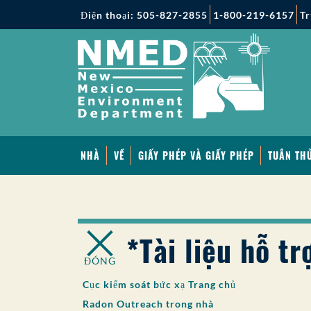
Điện thoại: 505-827-2855
1-800-219-6157
Tr
NHÀ
VỀ
GIẤY PHÉP VÀ GIẤY PHÉP
TUÂN THỦ
*Tài liệu hỗ t
ĐÓNG
Cục kiểm soát bức xạ Trang chủ
Radon Outreach trong nhà